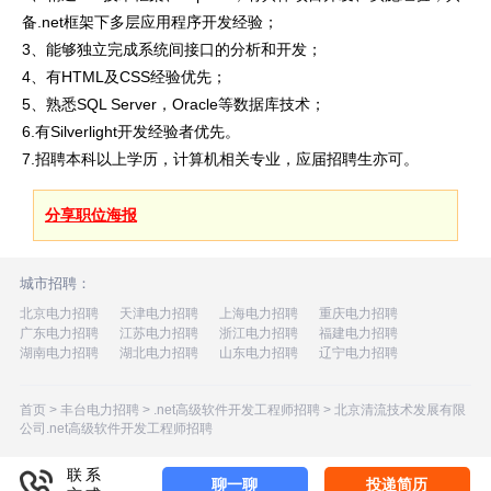
备.net框架下多层应用程序开发经验；
3、能够独立完成系统间接口的分析和开发；
4、有HTML及CSS经验优先；
5、熟悉SQL Server，Oracle等数据库技术；
6.有Silverlight开发经验者优先。
7.招聘本科以上学历，计算机相关专业，应届招聘生亦可。
分享职位海报
城市招聘：
北京电力招聘
天津电力招聘
上海电力招聘
重庆电力招聘
广东电力招聘
江苏电力招聘
浙江电力招聘
福建电力招聘
湖南电力招聘
湖北电力招聘
山东电力招聘
辽宁电力招聘
首页
>
丰台电力招聘
>
.net高级软件开发工程师招聘
>
北京清流技术发展有限
公司.net高级软件开发工程师招聘
更新时间：2026-05-24 04:44
联系
聊一聊
投递简历