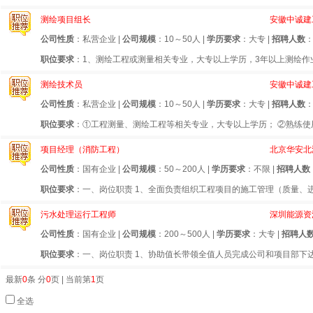
测绘项目组长
安徽中诚建
公司性质
：私营企业 |
公司规模
：10～50人 |
学历要求
：大专 |
招聘人数
：
职位要求
：1、测绘工程或测量相关专业，大专以上学历，3年以上测绘作业工
测绘技术员
安徽中诚建
公司性质
：私营企业 |
公司规模
：10～50人 |
学历要求
：大专 |
招聘人数
：
职位要求
：①工程测量、测绘工程等相关专业，大专以上学历； ②熟练使用G
项目经理（消防工程）
北京华安北
公司性质
：国有企业 |
公司规模
：50～200人 |
学历要求
：不限 |
招聘人数
职位要求
：一、岗位职责 1、全面负责组织工程项目的施工管理（质量、进
污水处理运行工程师
深圳能源资
公司性质
：国有企业 |
公司规模
：200～500人 |
学历要求
：大专 |
招聘人
职位要求
：一、岗位职责 1、协助值长带领全值人员完成公司和项目部下达
最新
0
条 分
0
页 | 当前第
1
页
全选