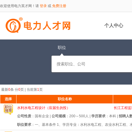
欢迎使用电力英才网！请
登录
或
免费注册
个人中心
职位
最新
0
条 分
0
页 | 当前第
1
页
选择
职位名称
水利水电工程设计（应届生勿投）
长江工程监
公司性质
：国有企业 |
公司规模
：200～500人 |
学历要求
：本科 |
招聘人
职位要求
：一、基本条件 1、学历专业：水利水电工程、农业水利工程、水