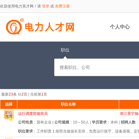
欢迎使用电力英才网！请
登录
或
免费注册
个人中心
职位
最新
23
条 分
2
页 | 当前第
1
页
选择
职位名称
运行调度部值班员
浙江景宁抽
公司性质
：国有企业 |
公司规模
：10～50人 |
学历要求
：本科 |
招聘人数
：
职位要求
：工作职责 1.按照当值值长安排，负责运行值守、设备巡视、定