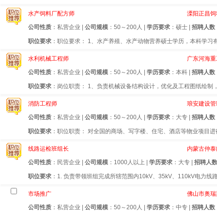
水产饲料厂配方师
溧阳正昌饲
公司性质
：私营企业 |
公司规模
：50～200人 |
学历要求
：硕士 |
招聘人数
职位要求
：职位要求： 1、水产养殖、水产动物营养硕士学历，本科学习有至
水利机械工程师
广东河海重
公司性质
：私营企业 |
公司规模
：50～200人 |
学历要求
：本科 |
招聘人数
职位要求
：岗位职责： 1、负责机械设备结构设计，优化及工程图纸绘制，确
消防工程师
琅安建设管
公司性质
：私营企业 |
公司规模
：50～200人 |
学历要求
：大专 |
招聘人数
职位要求
：职位职责： 对全国的商场、写字楼、住宅、酒店等物业项目进行
线路运检班组长
内蒙古仲泰
公司性质
：民营企业 |
公司规模
：1000人以上 |
学历要求
：大专 |
招聘人
职位要求
：1. 负责带领班组完成所辖范围内10kV、35kV、110kV电力
市场推广
佛山市奥瑞
公司性质
：私营企业 |
公司规模
：50～200人 |
学历要求
：中专 |
招聘人数