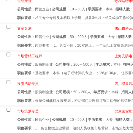
企业策划
呼和浩特市
公司性质
：民营企业 |
公司规模
：10～50人 |
学历要求
：本科 |
招聘人数
职位要求
：相关专业专科及本科以上学历，具备3年以上相关成功工作经验
文案策划
佛山市科蓝
公司性质
：民营企业 |
公司规模
：50～200人 |
学历要求
：大专 |
招聘人数
职位要求
：岗位要求： 1、男女不限，20岁以上，一年及以上文案策划经验
市场营销工程师
上海安防电
公司性质
：股份制企业 |
公司规模
：200～500人 |
学历要求
：本科 |
招聘
职位要求
：基础要求：本科（电子或计算机专业）； 26岁-36岁。 任职要求
投资活动专员
四川绿皇园
公司性质
：股份制企业 |
公司规模
：50～200人 |
学历要求
：本科 |
招聘人
职位要求
：根据公司战略发展规划，协助部门经理拟订项目运作的营销推广及
市场策划专员
北京京安能
公司性质
：民营企业 |
公司规模
：10～50人 |
学历要求
：大专 |
招聘人数
：
职位要求
：1．负责根据企业需要，组织人员收集市场营销、市场策划方面的