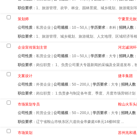
职位要求
：1、旅游管理、农学、林业、园林景观、城乡规划、旅游规划等相
策划师
宁夏景元旅
公司性质
：私营企业 |
公司规模
：10～50人 |
学历要求
：本科 |
招聘人数
职位要求
：1、旅游管理、城乡规划、旅游规划、人文地理、区域经济等相关
企业宣传策划主管
河北诚润环
公司性质
：私营企业 |
公司规模
：10～50人 |
学历要求
：大专 |
招聘人数
：
职位要求
：岗位职责： 1、负责公司重大专题新闻的采编及全渠道发布，独
文案设计
捷丰集团
公司性质
：外资企业 |
公司规模
：50～200人 |
学历要求
：大专 |
招聘人数
职位要求
：岗位职责： 1.负责参与制定各年度、季度、月度市场营销计划，并
市场策划专员
鞍山火车头
公司性质
：民营企业 |
公司规模
：50～200人 |
学历要求
：大专 |
招聘人数
职位要求
：辽宁省鞍山市铁东区六道街金帝豪庭4单元14楼86室 ...
市场策划
苏州兆和通