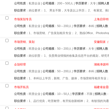
公司性质
：私营企业 |
公司规模
：200～500人 |
学历要求
：大专 |
招聘人
职位要求
：岗位要求： 1、 男女不限，大专及以上学历； 2、 有展览、推广
市场策划专员
上海启菲特
公司性质
：私营企业 |
公司规模
：50～200人 |
学历要求
：本科 |
招聘人数
职位要求
：1、市场营销、广告策划相关专业； 2、熟练Office、Photoshop、A
市场营销、策划
安徽阳派（
公司性质
：民营企业 |
公司规模
：50～200人 |
学历要求
：大专 |
招聘人数
职位要求
：岗位职责： 1、负责商业情报的收集及信息平台的规划，研究市
企划经理
湖南净源环
公司性质
：民营企业 |
公司规模
：50～200人 |
学历要求
：本科 |
招聘人数
职位要求
：1、本科以上学历，新闻、广告、媒体，市场营销等相关专业； 
市场开拓员
福建省金霞
公司性质
：民营企业 |
公司规模
：10～50人 |
学历要求
：不限 |
招聘人数
职位要求
：1、品行优良，吃苦耐劳，有开拓创新精神； 2、有较强的沟通能