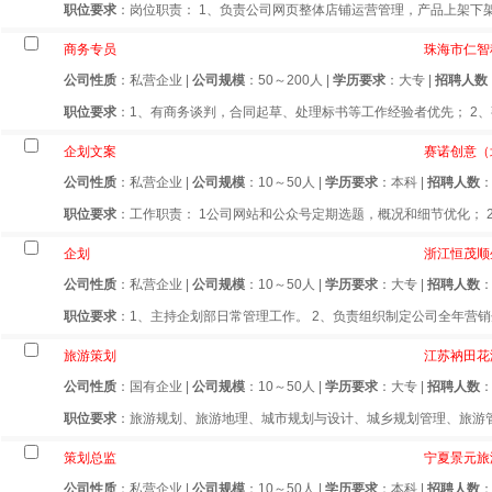
职位要求
：岗位职责： 1、负责公司网页整体店铺运营管理，产品上架下架
商务专员
珠海市仁智
公司性质
：私营企业 |
公司规模
：50～200人 |
学历要求
：大专 |
招聘人数
职位要求
：1、有商务谈判，合同起草、处理标书等工作经验者优先； 2、熟
企划文案
赛诺创意（
公司性质
：私营企业 |
公司规模
：10～50人 |
学历要求
：本科 |
招聘人数
职位要求
：工作职责： 1公司网站和公众号定期选题，概况和细节优化； 2活
企划
浙江恒茂顺
公司性质
：私营企业 |
公司规模
：10～50人 |
学历要求
：大专 |
招聘人数
：
职位要求
：1、主持企划部日常管理工作。 2、负责组织制定公司全年营销企
旅游策划
江苏衲田花
公司性质
：国有企业 |
公司规模
：10～50人 |
学历要求
：大专 |
招聘人数
：
职位要求
：旅游规划、旅游地理、城市规划与设计、城乡规划管理、旅游管理
策划总监
宁夏景元旅
公司性质
：私营企业 |
公司规模
：10～50人 |
学历要求
：本科 |
招聘人数
：