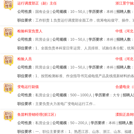
运行调度部正（副）主任
浙江景宁抽
公司性质
：国有企业 |
公司规模
：10～50人 |
学历要求
：本科 |
招聘人数
：
职位要求
：工作职责 1.负责运行调度部全面工作，统筹电站值守、操作、
检验科室负责人
中缆（河北
公司性质
：民营企业 |
公司规模
：10～50人 |
学历要求
：本科 |
招聘人数
：
职位要求
：1、全面负责本科室日常运营、人员排班、试验任务分配，统筹
检验人员
中缆（河北
公司性质
：民营企业 |
公司规模
：10～50人 |
学历要求
：本科 |
招聘人数
：
职位要求
：1、按照检测标准、作业指导书完成电缆产品及线缆新材料的各
变电运行副值
合盛电业（
公司性质
：私营企业 |
公司规模
：500～1000人 |
学历要求
：大专 |
招聘人
职位要求
：主要负责火力发电厂变电站运行工作...
鱼苗料营销经理(浙江区）
溧阳正昌饲
公司性质
：私营企业 |
公司规模
：50～200人 |
学历要求
：本科 |
招聘人数
职位要求
：一、职位主要要求： 1、熟悉江苏、山东、浙江、山东、福建、河