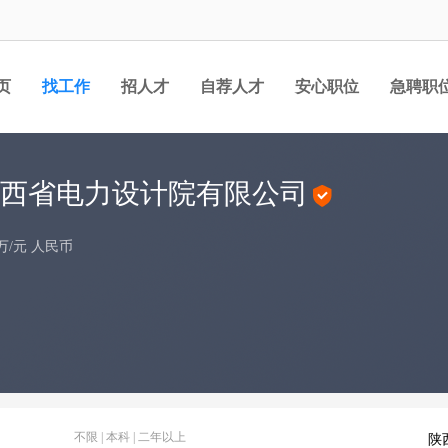
页
找工作
招人才
自荐人才
安心职位
急聘职
西省电力设计院有限公司
00万/元 人民币
不限 | 本科 | 二年以上
陕