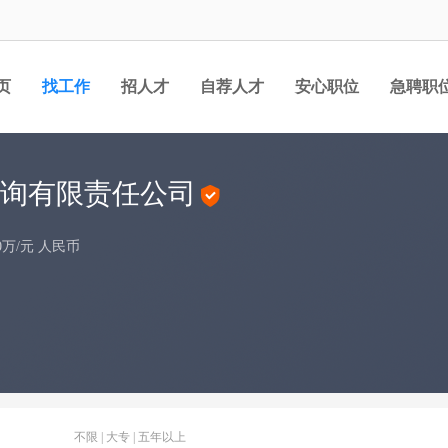
页
找工作
招人才
自荐人才
安心职位
急聘职
询有限责任公司
000万/元 人民币
不限 | 大专 | 五年以上