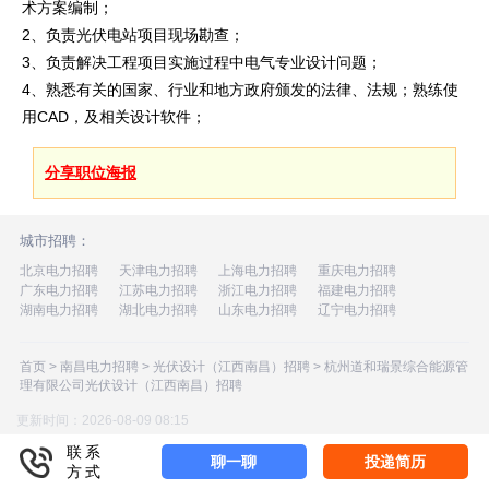
术方案编制；
2、负责光伏电站项目现场勘查；
3、负责解决工程项目实施过程中电气专业设计问题；
4、熟悉有关的国家、行业和地方政府颁发的法律、法规；熟练使
用CAD，及相关设计软件；
分享职位海报
城市招聘：
北京电力招聘
天津电力招聘
上海电力招聘
重庆电力招聘
广东电力招聘
江苏电力招聘
浙江电力招聘
福建电力招聘
湖南电力招聘
湖北电力招聘
山东电力招聘
辽宁电力招聘
首页
>
南昌电力招聘
>
光伏设计（江西南昌）招聘
>
杭州道和瑞景综合能源管
理有限公司光伏设计（江西南昌）招聘
更新时间：2026-08-09 08:15
联系
聊一聊
投递简历
方式